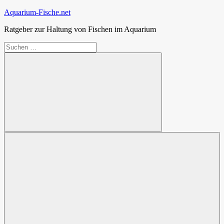
Zum
Aquarium-Fische.net
Inhalt
Ratgeber zur Haltung von Fischen im Aquarium
springen
Suchen
nach:
Suchen