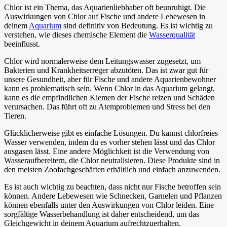
Chlor ist ein Thema, das Aquarienliebhaber oft beunruhigt. Die
Auswirkungen von Chlor auf Fische und andere Lebewesen in
deinem
Aquarium
sind definitiv von Bedeutung. Es ist wichtig zu
verstehen, wie dieses chemische Element die
Wasserqualität
beeinflusst.
Chlor wird normalerweise dem Leitungswasser zugesetzt, um
Bakterien und Krankheitserreger abzutöten. Das ist zwar gut für
unsere Gesundheit, aber für Fische und andere Aquarienbewohner
kann es problematisch sein. Wenn Chlor in das Aquarium gelangt,
kann es die empfindlichen Kiemen der Fische reizen und Schäden
verursachen. Das führt oft zu Atemproblemen und Stress bei den
Tieren.
Glücklicherweise gibt es einfache Lösungen. Du kannst chlorfreies
Wasser verwenden, indem du es vorher stehen lässt und das Chlor
ausgasen lässt. Eine andere Möglichkeit ist die Verwendung von
Wasseraufbereitern, die Chlor neutralisieren. Diese Produkte sind in
den meisten Zoofachgeschäften erhältlich und einfach anzuwenden.
Es ist auch wichtig zu beachten, dass nicht nur Fische betroffen sein
können. Andere Lebewesen wie Schnecken, Garnelen und Pflanzen
können ebenfalls unter den Auswirkungen von Chlor leiden. Eine
sorgfältige Wasserbehandlung ist daher entscheidend, um das
Gleichgewicht in deinem Aquarium aufrechtzuerhalten.