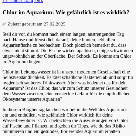
15. Januar 2024
Dirk
Chlor im Aquarium: Wie gefährlich ist es wirklich?
✅ Zuletzt geprüft am
27.02.2025
Stell dir vor, du kommst nach einem langen, anstrengenden Tag
nach Hause und freust dich darauf, deine bunten, lebhaften
Aquarienfische zu beobachten. Doch plötzlich bemerkst du, dass
etwas nicht stimmt. Die Fische wirken apathisch, einige schwimmen
ungewöhnlich an der Oberfläche. Der Schock: Es könnte am Chlor
im Aquarium liegen.
Chlor im Leitungswasser ist in unserer modernen Gesellschaft eine
Selbstverständlichkeit. Es tötet schädliche Bakterien ab und sorgt für
hygienisch sauberes Trinkwasser. Aber was bedeutet das für dein
Aquarium? Ist das Chlor, das wir zum Schutz unserer Gesundheit
dem Wasser zusetzen, eine versteckte Gefahr für die empfindlichen
Ökosysteme unserer Aquarien?
In diesem Blogbeitrag tauchen wir tief in die Welt des Aquariums
ein und enthüllen, wie gefährlich Chlor wirklich für deine
Wasserbewohner ist. Wir betrachten die Auswirkungen von Chlor
auf Fische und Pflanzen und geben dir Tipps, wie du das Risiko
minimieren und ein gesundes, florierendes Aquarium erhalten