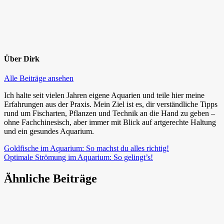
Über
Dirk
Alle Beiträge ansehen
Ich halte seit vielen Jahren eigene Aquarien und teile hier meine
Erfahrungen aus der Praxis. Mein Ziel ist es, dir verständliche Tipps
rund um Fischarten, Pflanzen und Technik an die Hand zu geben –
ohne Fachchinesisch, aber immer mit Blick auf artgerechte Haltung
und ein gesundes Aquarium.
Beitragsnavigation
Vorheriger
Goldfische im Aquarium: So machst du alles richtig!
Beitrag:
Nächster
Optimale Strömung im Aquarium: So gelingt’s!
Beitrag:
Ähnliche Beiträge