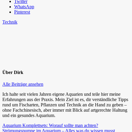
Twitter
WhatsApp
Pinterest
Technik
Über
Dirk
Alle Beiträge ansehen
Ich halte seit vielen Jahren eigene Aquarien und teile hier meine
Erfahrungen aus der Praxis. Mein Ziel ist es, dir verständliche Tipps
rund um Fischarten, Pflanzen und Technik an die Hand zu geben –
ohne Fachchinesisch, aber immer mit Blick auf artgerechte Haltung
und ein gesundes Aquarium.
Beitragsnavigation
Vorheriger
Aquarium Komplettsets: Worauf sollte man achten?
Beitrag:
Nächster
Strömungspumpe im Aquarium – Alles was du wissen musst