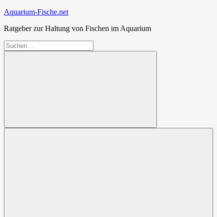
Zum
Aquarium-Fische.net
Inhalt
Ratgeber zur Haltung von Fischen im Aquarium
springen
Suchen
nach:
Suchen